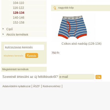
104-110
116-122
nagyobb kép
128-134
140-146
152-158
Cipő
Akciós termékek
Csíkos alsó nadrág (128-134)
750 Ft
részletes keresés
Megtekintett termékek
Szeretnél értesülni az új feltöltésekrõl?
|
|
|
Adatvédelmi nyilatkozat
ÁSZF
Kedvencekhez