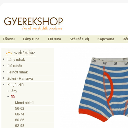
Ide kattintson a fõoldalhoz
Főoldal
Lány ruha
Fiú ruha
Szállítási díj
Kapcsolat
Ró
Lány ruhák
Fiú ruhák
Felnőtt ruhák
Zokni - Harisnya
Kiegészítő
lány
fiú
Méret nélkül
56-62
68-74
80-86
92-98