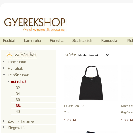
Ide kattintson a fõoldalhoz
Főoldal
Lány ruha
Fiú ruha
Szállítási díj
Kapcsolat
Ró
Szûrés:
Lány ruhák
Fiú ruhák
Felnőtt ruhák
nõi ruhák
32.
34.
36.
38.
Fekete top (38)
Mintás s
40.
Zara
Egyéb g
1 200 Ft
1 000 Ft
Zokni - Harisnya
Kiegészítő