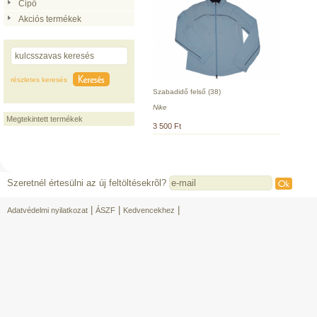
Cipő
Akciós termékek
részletes keresés
Szabadidő felső (38)
Nike
Megtekintett termékek
3 500 Ft
Szeretnél értesülni az új feltöltésekrõl?
|
|
|
Adatvédelmi nyilatkozat
ÁSZF
Kedvencekhez