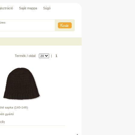
isztráció
Saját mappa
Súgó
üres
Termék / oldal:
|
1
öld sapka (140-146)
éb gyártó
 Ft