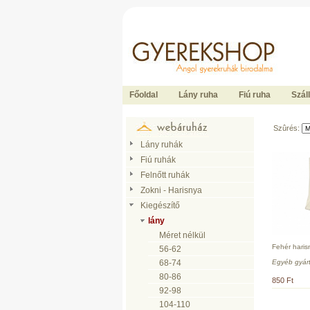
Ide kattintson a fõoldalhoz
Főoldal
Lány ruha
Fiú ruha
Száll
Szûrés:
Lány ruhák
Fiú ruhák
Felnőtt ruhák
Zokni - Harisnya
Kiegészítő
lány
Méret nélkül
Fehér haris
56-62
Egyéb gyár
68-74
80-86
850 Ft
92-98
104-110