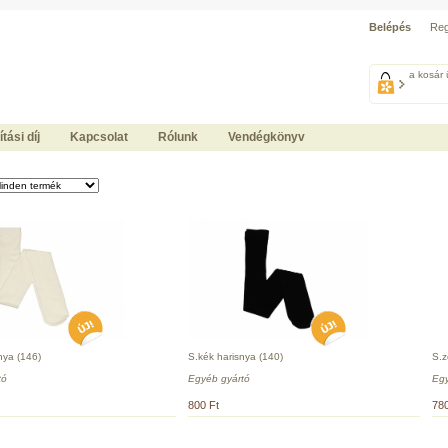
Belépés
Reg
a kosár 
ítási díj
Kapcsolat
Rólunk
Vendégkönyv
nya (146)
S.kék harisnya (140)
S.z
tó
Egyéb gyártó
Egy
800 Ft
780