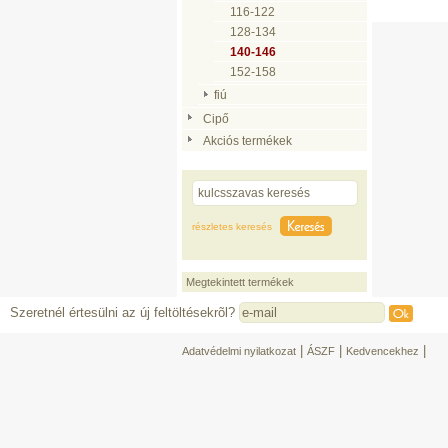
116-122
128-134
140-146
152-158
fiú
Cipő
Akciós termékek
részletes keresés
Megtekintett termékek
Szeretnél értesülni az új feltöltésekrõl?
|
|
|
Adatvédelmi nyilatkozat
ÁSZF
Kedvencekhez