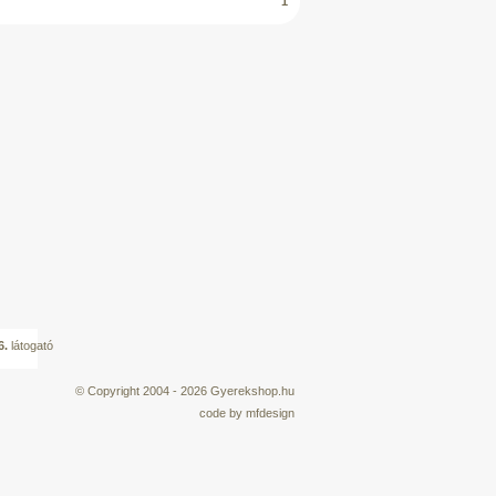
1
6.
látogató
© Copyright 2004 - 2026
Gyerekshop.hu
code by
mfdesign