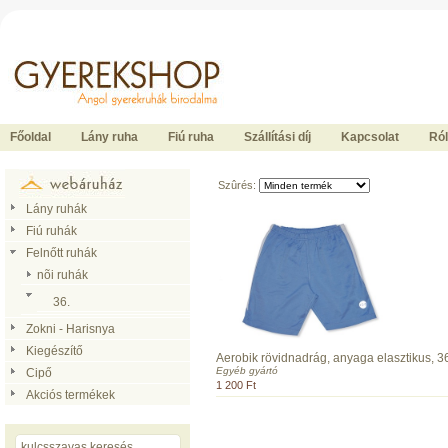
Ide kattintson a fõoldalhoz
Főoldal
Lány ruha
Fiú ruha
Szállítási díj
Kapcsolat
Ró
Szûrés:
Lány ruhák
Fiú ruhák
Felnőtt ruhák
nõi ruhák
36.
Zokni - Harisnya
Kiegészítő
Aerobik rövidnadrág, anyaga elasztikus, 3
Egyéb gyártó
Cipő
1 200 Ft
Akciós termékek