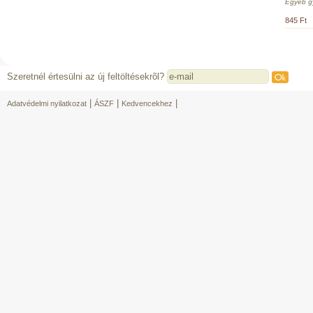
Egyéb g
845 Ft
Szeretnél értesülni az új feltöltésekrõl?
|
|
|
Adatvédelmi nyilatkozat
ÁSZF
Kedvencekhez