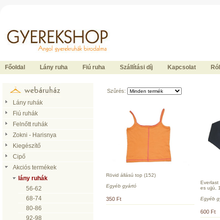
Ide kattintson a fõoldalhoz
Főoldal
Lány ruha
Fiú ruha
Szállítási díj
Kapcsolat
Ró
Szûrés:
Lány ruhák
Fiú ruhák
Felnőtt ruhák
Zokni - Harisnya
Kiegészítő
Cipő
Akciós termékek
Rövid állású top (152)
lány ruhák
Everlast 
Egyéb gyártó
56-62
es ujjú, 
68-74
350 Ft
Egyéb g
80-86
600 Ft
92-98