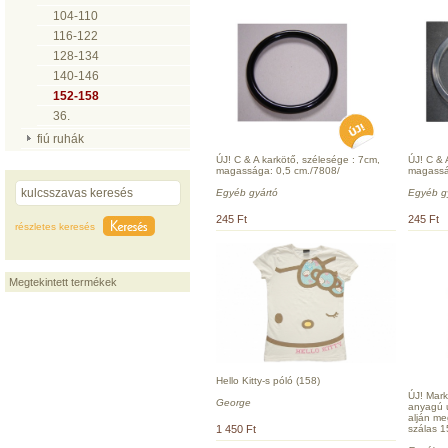
104-110
116-122
128-134
140-146
152-158
36.
fiú ruhák
ÚJ! C & A karkötő, szélesége : 7cm,
ÚJ! C & 
magassága: 0,5 cm./7808/
magassá
Egyéb gyártó
Egyéb g
245 Ft
245 Ft
részletes keresés
Megtekintett termékek
Hello Kitty-s póló (158)
ÚJ! Mark
George
anyagú u
alján m
1 450 Ft
szálas 1