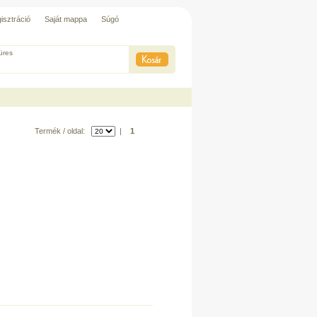
isztráció
Saját mappa
Súgó
üres
Termék / oldal:
|
1