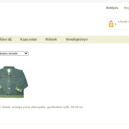
Belépés
Reg
a kosár 
ítási díj
Kapcsolat
Rólunk
Vendégkönyv
r dzseki, anyaga puha vékonyabb, gombokkal nyílik, 86-92-es.