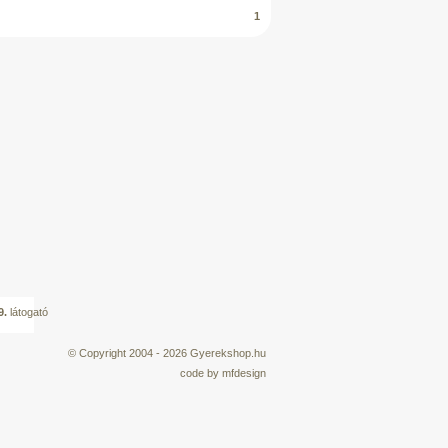
1
9.
látogató
© Copyright 2004 - 2026
Gyerekshop.hu
code by
mfdesign