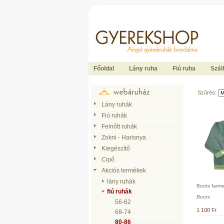
Ide kattintson a fõoldalhoz
Főoldal
Lány ruha
Fiú ruha
Száll
Szûrés:
Lány ruhák
Fiú ruhák
Felnőtt ruhák
Zokni - Harisnya
Kiegészítő
Cipő
Akciós termékek
lány ruhák
Boots farme
fiú ruhák
Boots
56-62
1 100 Ft
68-74
80-86