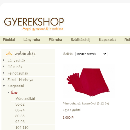
Ide kattintson a fõoldalhoz
Főoldal
Lány ruha
Fiú ruha
Szállítási díj
Kapcsolat
Ró
Szûrés:
Lány ruhák
Fiú ruhák
Felnőtt ruhák
Zokni - Harisnya
Kiegészítő
lány
Méret nélkül
Pihe-puha sál kesztyűvel (9-12 év)
56-62
Egyéb gyártó
68-74
80-86
1 000 Ft
92-98
104-110