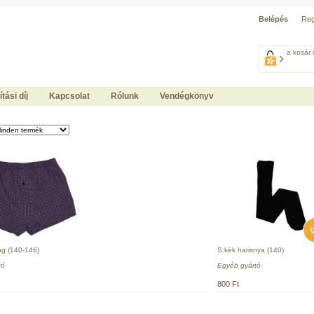
Belépés
Reg
a kosár 
ítási díj
Kapcsolat
Rólunk
Vendégkönyv
ág (140-146)
S.kék harisnya (140)
tó
Egyéb gyártó
800 Ft