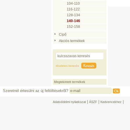
104-110
116-122
128-134
140-146
152-158
Cipő
Akciós termékek
részletes keresés
Megtekintett termékek
Szeretnél értesülni az új feltöltésekrõl?
|
|
|
Adatvédelmi nyilatkozat
ÁSZF
Kedvencekhez