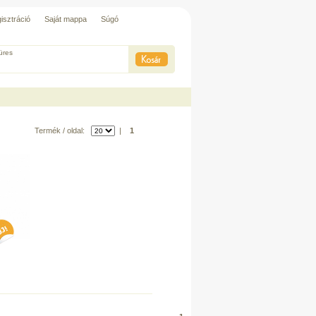
isztráció
Saját mappa
Súgó
üres
Termék / oldal:
|
1