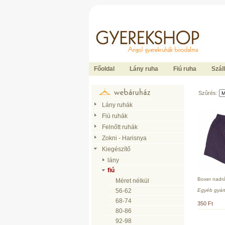
Ide kattintson a fõoldalhoz
Főoldal
Lány ruha
Fiú ruha
Száll
Szûrés:
Lány ruhák
Fiú ruhák
Felnőtt ruhák
Zokni - Harisnya
Kiegészítő
lány
fiú
Boxer nadr
Méret nélkül
Egyéb gyár
56-62
68-74
350 Ft
80-86
92-98