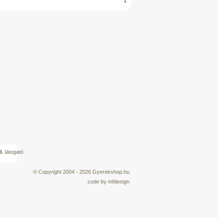
1
9.
látogató
© Copyright 2004 - 2026
Gyerekshop.hu
code by
mfdesign