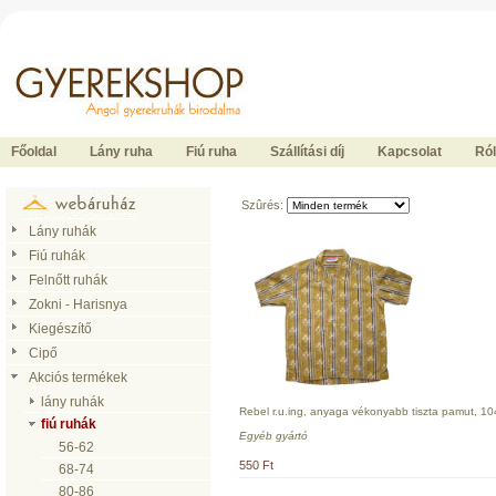
Ide kattintson a fõoldalhoz
Főoldal
Lány ruha
Fiú ruha
Szállítási díj
Kapcsolat
Ró
Szûrés:
Lány ruhák
Fiú ruhák
Felnőtt ruhák
Zokni - Harisnya
Kiegészítő
Cipő
Akciós termékek
lány ruhák
Rebel r.u.ing, anyaga vékonyabb tiszta pamut, 10
fiú ruhák
Egyéb gyártó
56-62
550 Ft
68-74
80-86