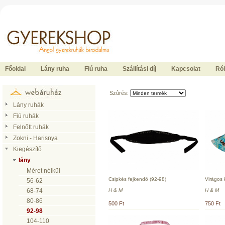
Ide kattintson a fõoldalhoz
Főoldal
Lány ruha
Fiú ruha
Szállítási díj
Kapcsolat
Ró
Szûrés:
Lány ruhák
Fiú ruhák
Felnőtt ruhák
Zokni - Harisnya
Kiegészítő
lány
Méret nélkül
Csipkés fejkendő (92-98)
Virágos 
56-62
H & M
H & M
68-74
80-86
500 Ft
750 Ft
92-98
104-110