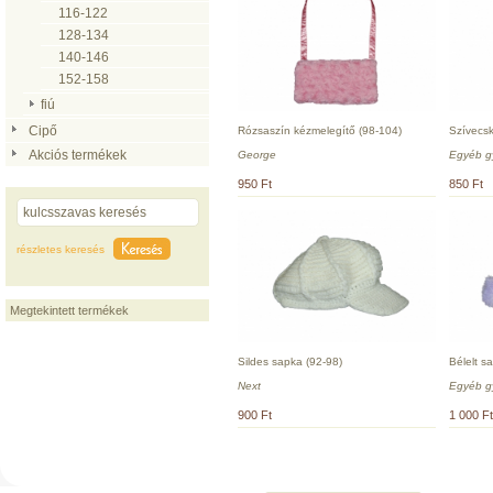
116-122
128-134
140-146
152-158
fiú
Cipő
Rózsaszín kézmelegítő (98-104)
Szívecsk
Akciós termékek
George
Egyéb g
950 Ft
850 Ft
részletes keresés
Megtekintett termékek
Sildes sapka (92-98)
Bélelt s
Next
Egyéb g
900 Ft
1 000 Ft