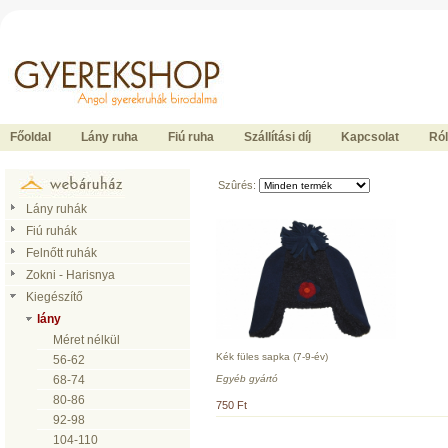
Ide kattintson a fõoldalhoz
Főoldal
Lány ruha
Fiú ruha
Szállítási díj
Kapcsolat
Ró
Szûrés:
Lány ruhák
Fiú ruhák
Felnőtt ruhák
Zokni - Harisnya
Kiegészítő
lány
Méret nélkül
Kék füles sapka (7-9-év)
56-62
Egyéb gyártó
68-74
80-86
750 Ft
92-98
104-110