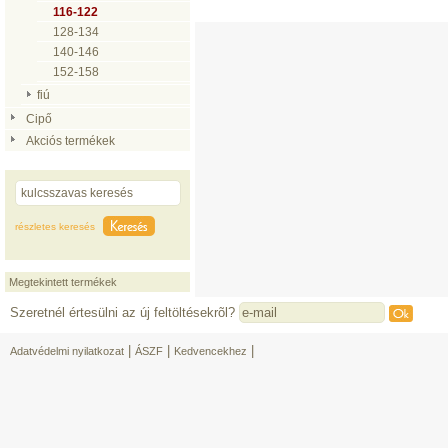
116-122
128-134
140-146
152-158
fiú
Cipő
Akciós termékek
részletes keresés
Megtekintett termékek
Szeretnél értesülni az új feltöltésekrõl?
|
|
|
Adatvédelmi nyilatkozat
ÁSZF
Kedvencekhez