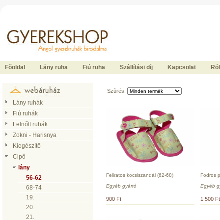
Ide kattintson a fõoldalhoz
Főoldal
Lány ruha
Fiú ruha
Szállítási díj
Kapcsolat
Ró
Szûrés:
Lány ruhák
Fiú ruhák
Felnőtt ruhák
Zokni - Harisnya
Kiegészítő
Cipő
lány
Feliratos kocsiszandál (62-68)
Fodros p
56-62
Egyéb gyártó
Egyéb g
68-74
19.
900 Ft
1 500 Ft
20.
21.