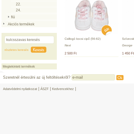
22.
24.
fiú
Akciós termékek
Csillogó kocsi cipő (56-62)
Szívecsk
Next
George
részletes keresés
2 500 Ft
1 450 Ft
Megtekintett termékek
Szeretnél értesülni az új feltöltésekrõl?
|
|
|
Adatvédelmi nyilatkozat
ÁSZF
Kedvencekhez