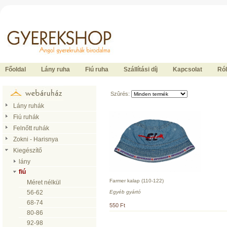
Ide kattintson a fõoldalhoz
Főoldal
Lány ruha
Fiú ruha
Szállítási díj
Kapcsolat
Ró
Szûrés:
Lány ruhák
Fiú ruhák
Felnőtt ruhák
Zokni - Harisnya
Kiegészítő
lány
fiú
Farmer kalap (110-122)
Méret nélkül
Egyéb gyártó
56-62
68-74
550 Ft
80-86
92-98