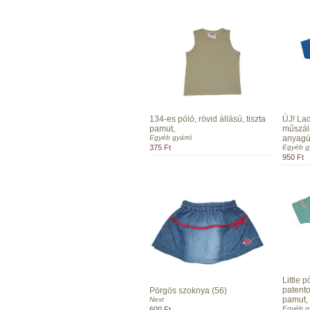
134-es póló, rövid állású, tiszta
ÚJ! Lad
pamut,
műszála
Egyéb gyártó
anyagú
375 Ft
Egyéb g
950 Ft
Little 
patento
Pörgös szoknya (56)
pamut, 
Next
Egyéb g
600 Ft