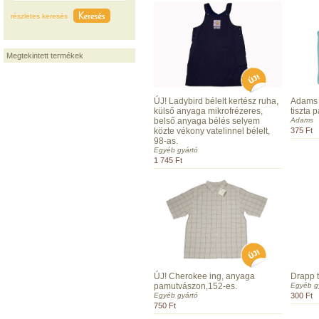
részletes keresés
Megtekintett termékek
ÚJ! Ladybird bélelt kertész ruha,
Adams r
külső anyaga mikrofrézeres,
tiszta 
belső anyaga bélés selyem
Adams
közte vékony vatelinnel bélelt,
375 Ft
98-as.
Egyéb gyártó
1 745 Ft
ÚJ! Cherokee ing, anyaga
Drapp 
pamutvászon,152-es.
Egyéb g
Egyéb gyártó
300 Ft
750 Ft