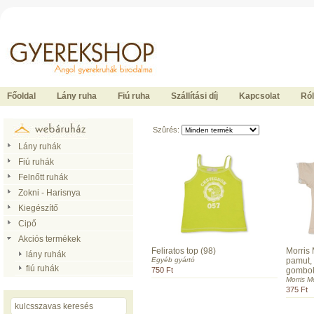
Ide kattintson a fõoldalhoz
Főoldal
Lány ruha
Fiú ruha
Szállítási díj
Kapcsolat
Ró
Szûrés:
Lány ruhák
Fiú ruhák
Felnőtt ruhák
Zokni - Harisnya
Kiegészítő
Cipő
Akciós termékek
Feliratos top (98)
Morris 
lány ruhák
Egyéb gyártó
pamut,
fiú ruhák
750 Ft
gombokk
Morris 
375 Ft