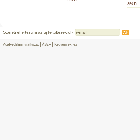
350 Ft
Szeretnél értesülni az új feltöltésekrõl?
|
|
|
Adatvédelmi nyilatkozat
ÁSZF
Kedvencekhez