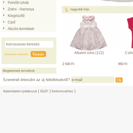
Felnőtt ruhák
Zokni - Harisnya
nagyobb kép
Kiegészítő
Cipő
Akciós termékek
Alkalmi ruha (122)
Csil
részletes keresés
2 500 Ft
950 Ft
Megtekintett termékek
Szeretnél értesülni az új feltöltésekrõl?
|
|
|
Adatvédelmi nyilatkozat
ÁSZF
Kedvencekhez