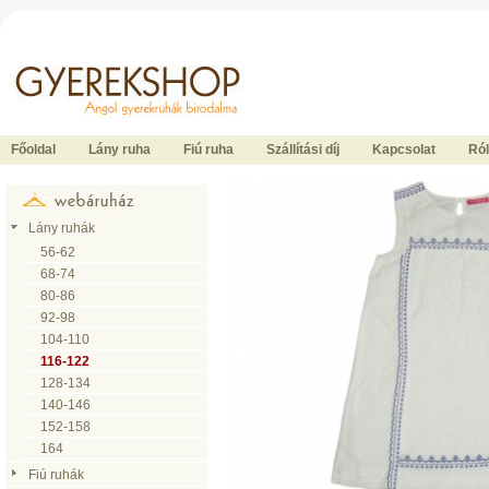
Ide kattintson a fõoldalhoz
Főoldal
Lány ruha
Fiú ruha
Szállítási díj
Kapcsolat
Ró
Lány ruhák
56-62
68-74
80-86
92-98
104-110
116-122
128-134
140-146
152-158
164
Fiú ruhák