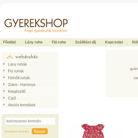
Ide kattintson a fõoldalhoz
Főoldal
Lány ruha
Fiú ruha
Szállítási díj
Kapcsolat
Ró
Lány ruhák
gyár
Fiú ruhák
Felnőtt ruhák
mi
Zokni - Harisnya
Kiegészítő
Cipő
Akciós termékek
részletes keresés