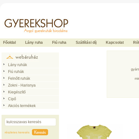
Ide kattintson a fõoldalhoz
Főoldal
Lány ruha
Fiú ruha
Szállítási díj
Kapcsolat
Ró
Lány ruhák
gyár
Fiú ruhák
Felnőtt ruhák
mi
Zokni - Harisnya
Kiegészítő
Cipő
Akciós termékek
részletes keresés