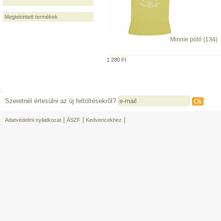
Megtekintett termékek
Minnie póló (134)
1 280 Ft
Szeretnél értesülni az új feltöltésekrõl?
|
|
|
Adatvédelmi nyilatkozat
ÁSZF
Kedvencekhez