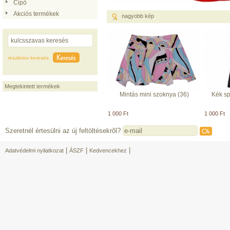
Cipő
Akciós termékek
nagyobb kép
részletes keresés
Megtekintett termékek
Mintás mini szoknya (36)
Kék sp
1 000 Ft
1 000 Ft
Szeretnél értesülni az új feltöltésekrõl?
|
|
|
Adatvédelmi nyilatkozat
ÁSZF
Kedvencekhez