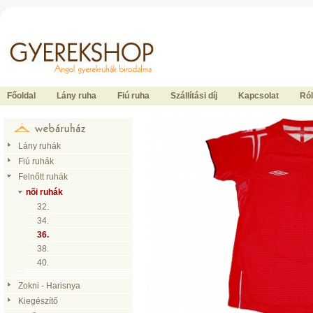
Ide kattintson a fõoldalhoz
Főoldal
Lány ruha
Fiú ruha
Szállítási díj
Kapcsolat
Ró
Lány ruhák
Fiú ruhák
Felnőtt ruhák
nõi ruhák
32.
34.
36.
38.
40.
Zokni - Harisnya
Kiegészítő