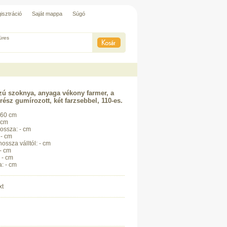
isztráció
Saját mappa
Súgó
üres
zú szoknya, anyaga vékony farmer, a
rész gumírozott, két farzsebbel, 110-es.
-60 cm
 cm
ossza: - cm
 - cm
hossza válltól: - cm
 - cm
 - cm
a: - cm
xt