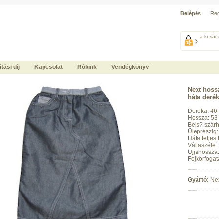
Belépés
Reg
a kosár 
ítási díj
Kapcsolat
Rólunk
Vendégkönyv
Next hoss
háta derék
Dereka: 46
Hossza: 53
Bels? szárh
Üleprészig:
Háta teljes 
Vállaszéle:
Ujjahossza:
Fejkörfogat
Gyártó:
Ne