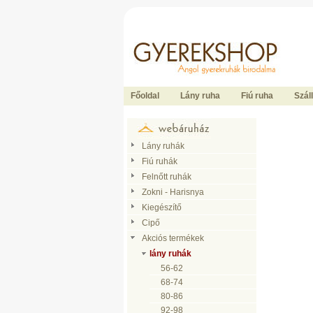
Ide kattintson a fõoldalhoz
Főoldal
Lány ruha
Fiú ruha
Száll
Lány ruhák
Fiú ruhák
Felnőtt ruhák
Zokni - Harisnya
Kiegészítő
Cipő
Akciós termékek
lány ruhák
56-62
68-74
80-86
92-98