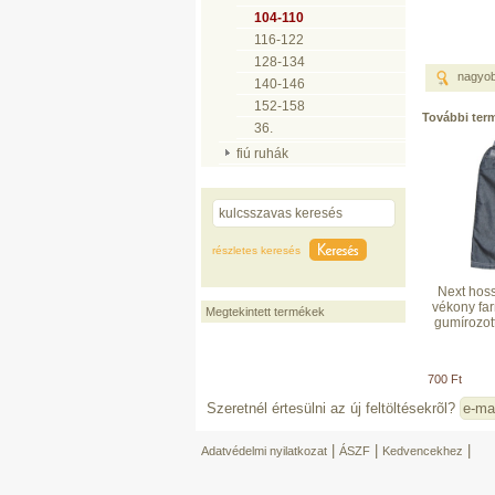
104-110
116-122
128-134
nagyo
140-146
152-158
További ter
36.
fiú ruhák
részletes keresés
Next hos
vékony far
Megtekintett termékek
gumírozott
700 Ft
Szeretnél értesülni az új feltöltésekrõl?
|
|
|
Adatvédelmi nyilatkozat
ÁSZF
Kedvencekhez