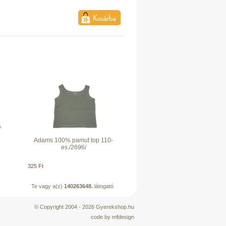
Adams 100% pamut top 110-
es./2696/
325 Ft
Te vagy a(z)
140263648.
látogató
© Copyright 2004 - 2026
Gyerekshop.hu
code by
mfdesign