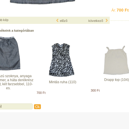
700 Ft
Ár:
bb kép
elõzõ
következõ
mékeink a kategóriában
szú szoknya, anyaga
Drapp top (104)
mer, a háta derékrész
Mintás ruha (110)
, két farzsebbel, 110-
es.
300 Ft
700 Ft