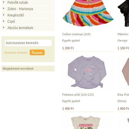
Felnőtt ruhák
Zokni - Harisnya
Kiegészítő
Cipő
Akciós termékek
Csíkos szoknya (116)
Flitteres
Egyéb gyártó
George
1 200 Ft
1 150 Ft
részletes keresés
Megtekintett termékek
Feliratos póló (116-122)
Elsa Pul
Egyéb gyártó
Disney
1 400 Ft
1 850 Ft