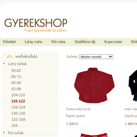
Ide kattintson a fõoldalhoz
Főoldal
Lány ruha
Fiú ruha
Szállítási díj
Kapcsolat
Ró
Szûrés:
Lány ruhák
56-62
68-74
80-86
92-98
104-110
116-122
128-134
Fodros blúz (116)
Kids csi
140-146
Egyéb gyártó
Egyéb g
152-158
1 200 Ft
1 400 Ft
164
Fiú ruhák