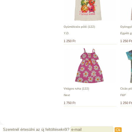
Gyümölcsös póló (122)
Gyöngyös
Y.D.
Egyéb g
1 250 Ft
1 250 Ft
Virágos ruha (122)
Cicás pó
Next
F&F
1 750 Ft
1 250 Ft
Szeretnél értesülni az új feltöltésekrõl?