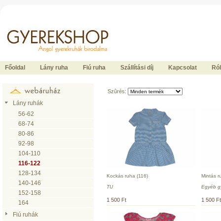
Ide kattintson a fõoldalhoz
Főoldal
Lány ruha
Fiú ruha
Szállítási díj
Kapcsolat
Ró
Szûrés:
Lány ruhák
56-62
68-74
80-86
92-98
104-110
116-122
128-134
Kockás ruha (116)
Mintás r
140-146
TU
Egyéb g
152-158
1 500 Ft
1 500 Ft
164
Fiú ruhák