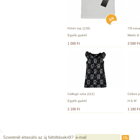
Fehér top (128)
7/8-osna
Egyéb gyártó
Marks &
1 000 Ft
3 590 Ft
Csillogó ruha (112)
Csíkos p
Egyéb gyártó
H & M
2 190 Ft
1 190 Ft
Szeretnél értesülni az új feltöltésekrõl?