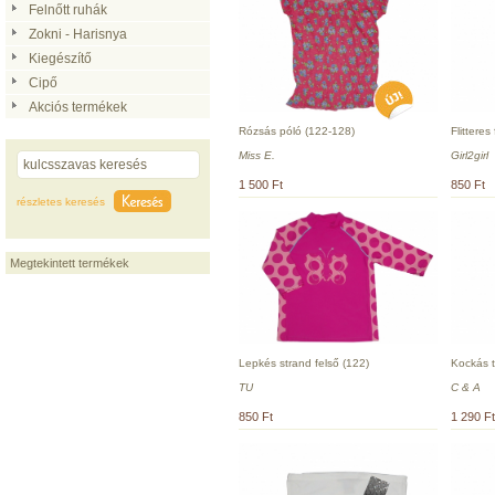
Felnőtt ruhák
Zokni - Harisnya
Kiegészítő
Cipő
Akciós termékek
Rózsás póló (122-128)
Flitteres
Miss E.
Girl2girl
1 500 Ft
850 Ft
részletes keresés
Megtekintett termékek
Lepkés strand felső (122)
Kockás t
TU
C & A
850 Ft
1 290 Ft